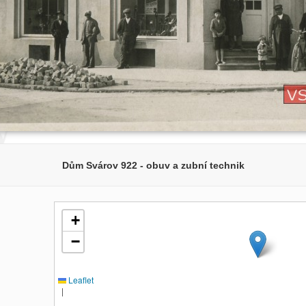
Dům Svárov 922 - obuv a zubní technik
+
−
Leaflet
|