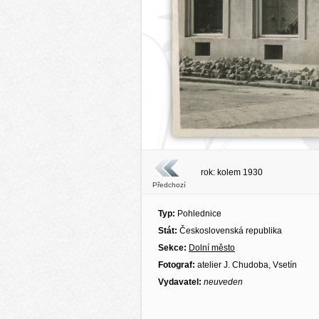
rok: kolem 1930
Předchozí
Typ:
Pohlednice
Stát:
Československá republika
Sekce:
Dolní město
Fotograf:
atelier J. Chudoba, Vsetín
Vydavatel:
neuveden