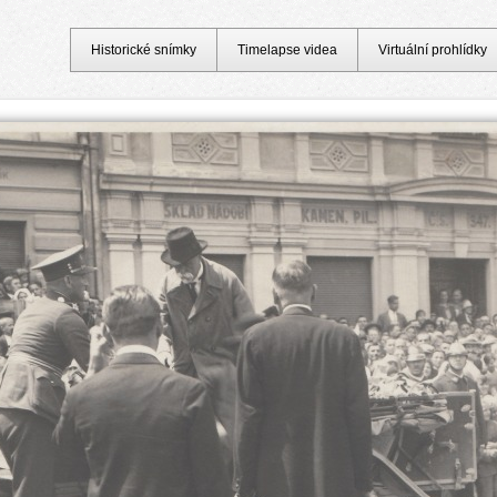
Historické snímky
Timelapse videa
Virtuální prohlídky