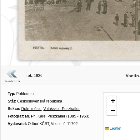
Vsetín
rok: 1926
Předchozí
Typ:
Pohlednice
+
Stát:
Československá republika
Sekce:
Dolní město
,
Valašsko - Puszkailer
−
Fotograf:
Mr. Ph. Karel Puszkailer (1885 - 1953)
Vydavatel:
Odbor KČST, Vsetín, č. 11702
Leaflet
|