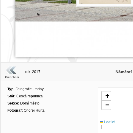
Náměstí
rok: 2017
Předchozí
Typ:
Fotografie - today
+
Stát:
Česká republika
Sekce:
Dolní město
−
Fotograf:
Ondřej Hurta
Leaflet
|