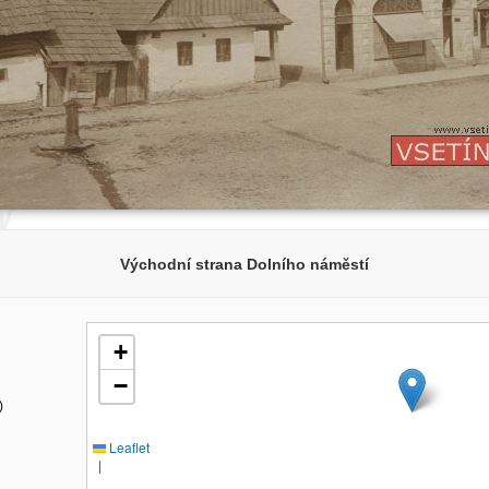
Východní strana Dolního náměstí
+
−
)
Leaflet
|