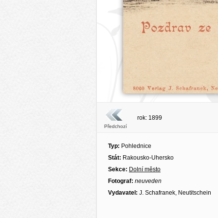
rok: 1899
Předchozí
Typ:
Pohlednice
Stát:
Rakousko-Uhersko
Sekce:
Dolní město
Fotograf:
neuveden
Vydavatel:
J. Schafranek, Neutitschein